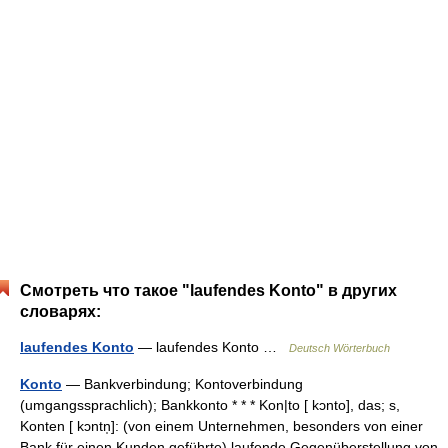
Смотреть что такое "laufendes Konto" в других
словарях:
laufendes Konto
— laufendes Konto …
Deutsch Wörterbuch
Konto
— Bankverbindung; Kontoverbindung
(umgangssprachlich); Bankkonto * * * Kon|to [ kɔnto], das; s,
Konten [ kɔntn̩]: (von einem Unternehmen, besonders von einer
Bank für einen Kunden geführte) laufende Gegenüberstellung von