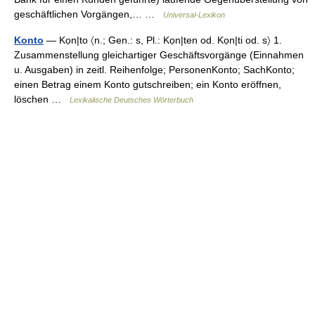
geschäftlichen Vorgängen,… …
Universal-Lexikon
Konto
— Kọn|to 〈n.; Gen.: s, Pl.: Kọn|ten od. Kọn|ti od. s〉 1.
Zusammenstellung gleichartiger Geschäftsvorgänge (Einnahmen
u. Ausgaben) in zeitl. Reihenfolge; PersonenKonto; SachKonto;
einen Betrag einem Konto gutschreiben; ein Konto eröffnen,
löschen …
Lexikalische Deutsches Wörterbuch